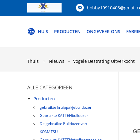
bobby19910408@gmail.
HUIS
PRODUCTEN
ONGEVEER ONS
FABRI
Thuis
Nieuws
Vogele Bestrating Uitverkocht
ALLE CATEGORIEËN
Producten
gebruikte kruippakjebulldozer
Gebruikte KATTENbulldozer
De gebruikte Bulldozer van
G
KOMATSU
Gebruikte KATTENnivelleermachine