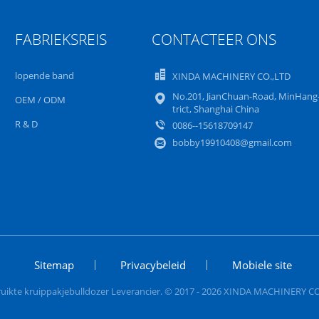
FABRIEKSREIS
CONTACTEER ONS
lopende band
XINDA MACHINERY CO.,LTD
No.201, JianChuan-Road, MinHang
OEM / ODM
trict, Shanghai China
R & D
0086--15618709147
bobby19910408@gmail.com
Sitemap
Privacybeleid
Mobiele site
ruikte kruippakjebulldozer Leverancier. © 2017 - 2026 XINDA MACHINERY CO.,