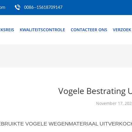
com
0086--15618709147
EKSREIS
KWALITEITSCONTROLE
CONTACTEER ONS
VERZOEK
Vogele Bestrating 
November 17, 202
EBRUIKTE VOGELE WEGENMATERIAAL UITVERKOC