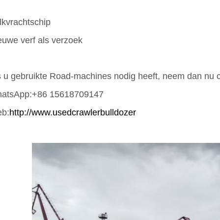
lkvrachtschip
euwe verf als verzoek
s u gebruikte Road-machines nodig heeft, neem dan nu c
atsApp:+86 15618709147
b:
http://www.usedcrawlerbulldozer