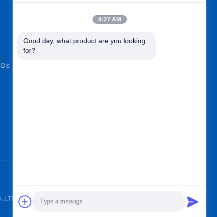
8:27 AM
VIND ONS OP
Good day, what product are you looking 
for?
-Dis
Verzend
LTD. All Rights Reserved.