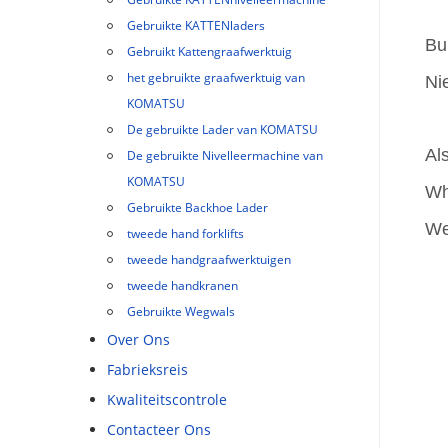
Gebruikte KATTENladers
Bu
Gebruikt Kattengraafwerktuig
het gebruikte graafwerktuig van
Ni
KOMATSU
De gebruikte Lader van KOMATSU
Al
De gebruikte Nivelleermachine van
KOMATSU
Wh
Gebruikte Backhoe Lader
We
tweede hand forklifts
tweede handgraafwerktuigen
tweede handkranen
Gebruikte Wegwals
Over Ons
Fabrieksreis
Kwaliteitscontrole
Contacteer Ons