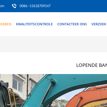
com
0086--15618709147
EKSREIS
KWALITEITSCONTROLE
CONTACTEER ONS
VERZOEK
LOPENDE BA