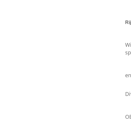
Ri
Wi
sp
en
Di
OE