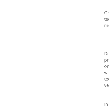
On
te
me
De
pr
on
we
te
ve
In