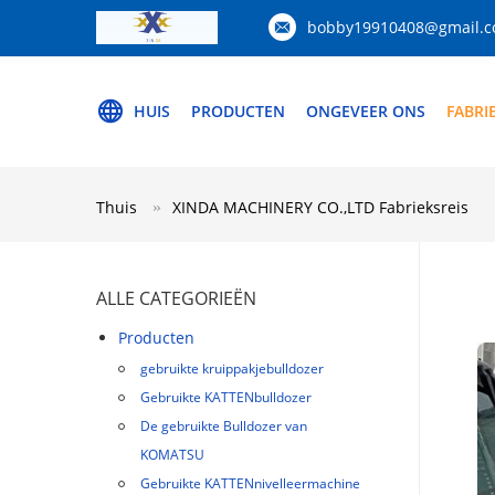
bobby19910408@gmail.
HUIS
PRODUCTEN
ONGEVEER ONS
FABRI
Thuis
XINDA MACHINERY CO.,LTD Fabrieksreis
ALLE CATEGORIEËN
Producten
gebruikte kruippakjebulldozer
Gebruikte KATTENbulldozer
De gebruikte Bulldozer van
KOMATSU
Gebruikte KATTENnivelleermachine