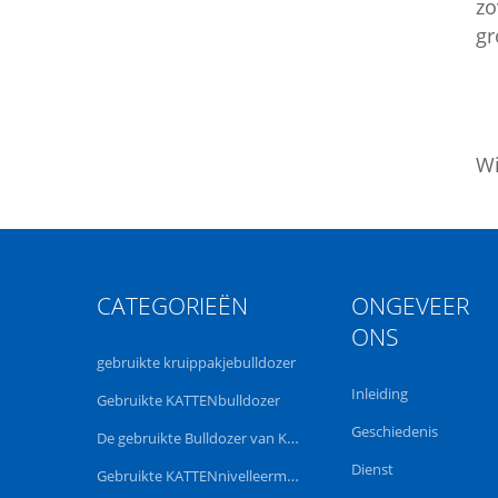
zo
gr
Wi
CATEGORIEËN
ONGEVEER
ONS
gebruikte kruippakjebulldozer
Inleiding
Gebruikte KATTENbulldozer
Geschiedenis
De gebruikte Bulldozer van KOMATSU
Dienst
Gebruikte KATTENnivelleermachine