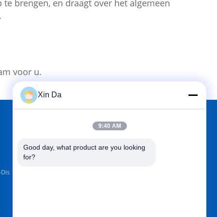
op te brengen, en draagt over het algemeen
.
am voor u.
Xin Da
9:40 AM
VIND ONS OP
Good day, what product are you looking 
for?
-Dis
Verzend