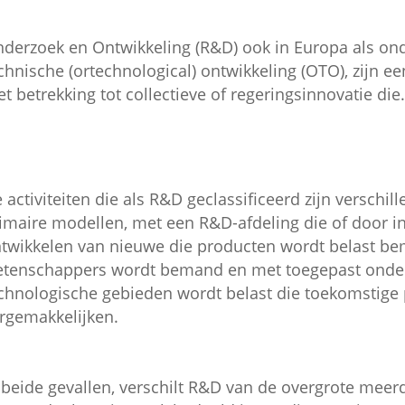
derzoek en Ontwikkeling (R&D) ook in Europa als on
chnische (ortechnological) ontwikkeling (OTO), zijn e
t betrekking tot collectieve of regeringsinnovatie die.
 activiteiten die als R&D geclassificeerd zijn verschill
imaire modellen, met een R&D-afdeling die of door i
twikkelen van nieuwe die producten wordt belast bem
tenschappers wordt bemand en met toegepast onder
chnologische gebieden wordt belast die toekomstige
rgemakkelijken.
 beide gevallen, verschilt R&D van de overgrote meerde