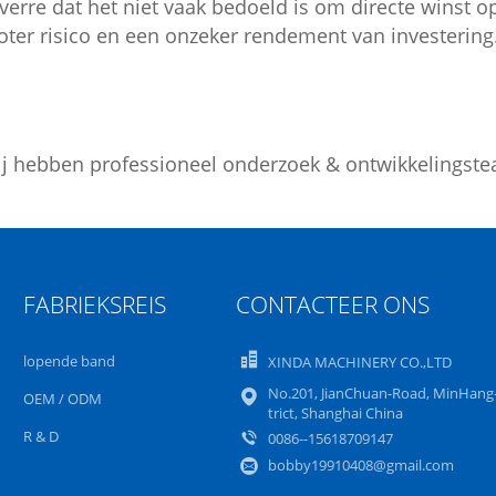
verre dat het niet vaak bedoeld is om directe winst 
oter risico en een onzeker rendement van investering
j hebben professioneel onderzoek & ontwikkelingste
FABRIEKSREIS
CONTACTEER ONS
lopende band
XINDA MACHINERY CO.,LTD
No.201, JianChuan-Road, MinHang
OEM / ODM
trict, Shanghai China
R & D
0086--15618709147
bobby19910408@gmail.com